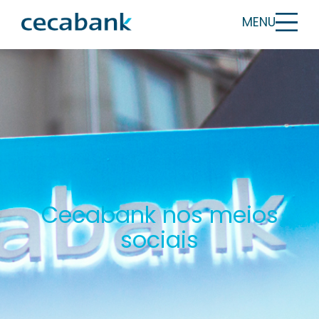
MENU
Cecabank nos meios
sociais