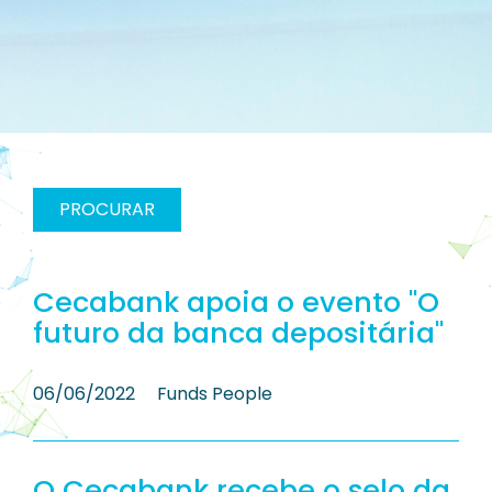
PROCURAR
Cecabank apoia o evento "O
futuro da banca depositária"
06/06/2022
Funds People
O Cecabank recebe o selo da