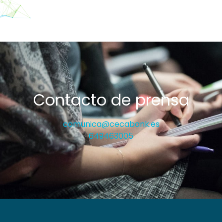
Contacto de prensa
comunica@cecabank.es
649463005