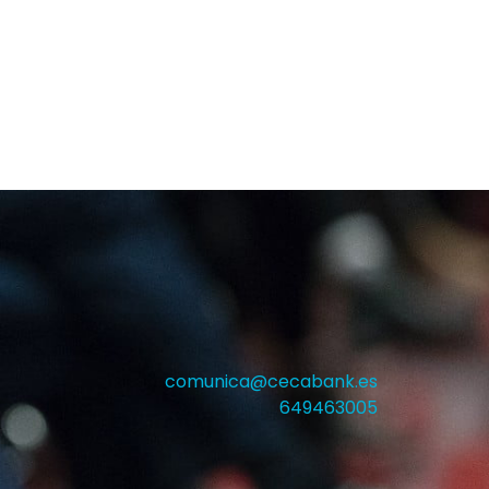
comunica@cecabank.es
649463005