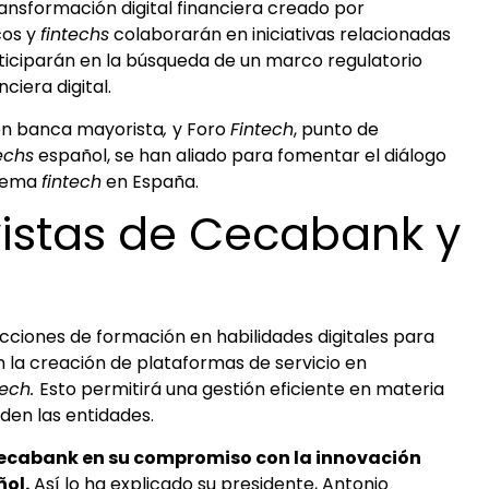
ransformación digital financiera creado por
cos y
fintechs
colaborarán en iniciativas relacionadas
ticiparán en la búsqueda de un marco regulatorio
ciera digital.
en banca mayorista
,
y Foro
Fintech
, punto de
echs
español, se han aliado para fomentar el diálogo
stema
fintech
en España.
vistas de Cecabank y
acciones de formación en habilidades digitales para
n la creación de plataformas de servicio en
tech.
Esto permitirá una gestión eficiente en materia
rden las entidades.
ecabank en su compromiso con la innovación
ñol.
Así lo ha explicado su presidente, Antonio