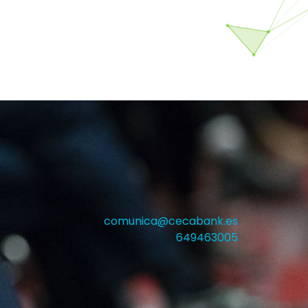
comunica@cecabank.es
649463005