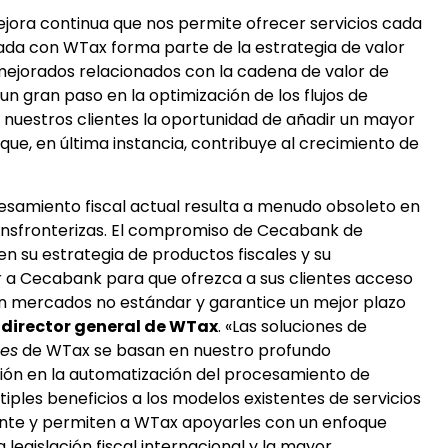
ejora continua que nos permite ofrecer servicios cada
lada con WTax forma parte de la estrategia de valor
mejorados relacionados con la cadena de valor de
un gran paso en la optimización de los flujos de
a nuestros clientes la oportunidad de añadir un mayor
s que, en última instancia, contribuye al crecimiento de
ocesamiento fiscal actual resulta a menudo obsoleto en
transfronterizas. El compromiso de Cecabank de
 en su estrategia de productos fiscales y su
a Cecabank para que ofrezca a sus clientes acceso
 en mercados no estándar y garantice un mejor plazo
 director general de WTax
. «Las soluciones de
ces
de WTax se basan en nuestro profundo
sión en la automatización del procesamiento de
iples beneficios a los modelos existentes de servicios
ente y permiten a WTax apoyarles con un enfoque
legislación fiscal internacional y la mayor