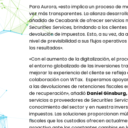
Para Aurora, «esto implica un proceso de m
vez más transparentes. La alianza desarrol
añadido de Cecabank de ofrecer servicios 
Securities Services,
brindando a los clientes 
devolución de impuestos. Esto, a su vez, da 
nivel de previsibilidad a sus flujos operativo
los resultados».
«Con el aumento de la digitalización, el pr
el entorno globalizado de las inversiones 
mejorar la experiencia del cliente se refleja
colaboración con WTax. Esperamos apoyar 
a las devoluciones de retenciones fiscales
de recuperación», añadió
Daniel Ginsburg,
servicios a proveedores de
Securities Servi
conocimiento del sector y en nuestra inver
impuestos. Las soluciones proporcionan múlt
fiscales que los custodios ofrecen actualm
proactivo ante los constantes cambios en la 