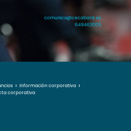
comunica@cecabank.es
649463005
uncios
Información corporativa
ta corporativa