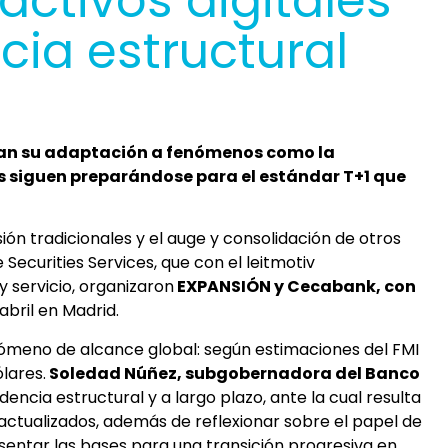
activos digitales
cia estructural
tan su adaptación a fenómenos como la
as siguen preparándose para el estándar T+1 que
ión tradicionales y el auge y consolidación de otros
 Securities Services, que con el leitmotiv
y servicio, organizaron
EXPANSIÓN y Cecabank, con
 abril en Madrid.
enómeno de alcance global: según estimaciones del FMI
lares.
Soledad Núñez, subgobernadora del Banco
encia estructural y a largo plazo, ante la cual resulta
actualizados, además de reflexionar sobre el papel de
 sentar las bases para una transición progresiva en