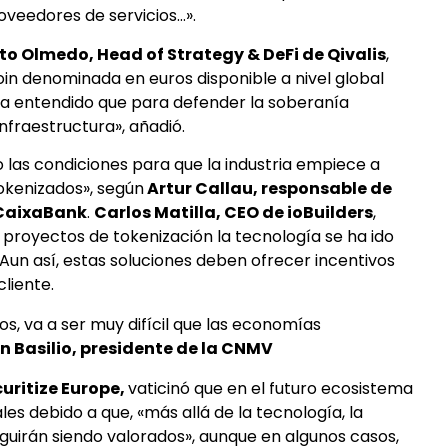
oveedores de servicios…».
to Olmedo, Head of Strategy & DeFi de Qivalis
,
oin denominada en euros disponible a nivel global
ha entendido que para defender la soberanía
nfraestructura», añadió.
o las condiciones para que la industria empiece a
okenizados», según
Artur Callau, responsable de
 CaixaBank
.
Carlos Matilla, CEO de ioBuilders
,
 proyectos de tokenización la tecnología se ha ido
 Aun así, estas soluciones deben ofrecer incentivos
cliente.
s, va a ser muy difícil que las economías
n Basilio, presidente de la CNMV
uritize Europe,
vaticinó que en el futuro ecosistema
es debido a que, «más allá de la tecnología, la
guirán siendo valorados», aunque en algunos casos,