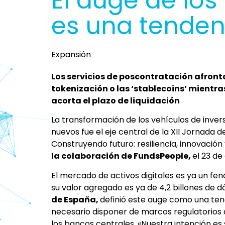
El auge de los 
es una tenden
Expansión
Los servicios de poscontratación afron
tokenización o las ‘stablecoins’ mientr
acorta el plazo de liquidación
La transformación de los vehículos de invers
nuevos fue el eje central de la XII Jornada de
Construyendo futuro: resiliencia, innovación 
la colaboración de FundsPeople,
el 23 de
El mercado de activos digitales es ya un f
su valor agregado es ya de 4,2 billones de dó
de España,
definió este auge como una tend
necesario disponer de marcos regulatorios 
los bancos centrales. «Nuestra intención es