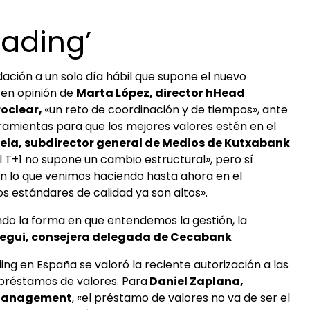
rading’
dación a un solo día hábil que supone el nuevo
, en opinión de
Marta López, director hHead
oclear,
«un reto de coordinación y de tiempos», ante
rramientas para que los mejores valores estén en el
ela, subdirector general de Medios de Kutxabank
l T+1 no supone un cambio estructural», pero sí
 lo que venimos haciendo hasta ahora en el
s estándares de calidad ya son altos».
ndo la forma en que entendemos la gestión, la
egui, consejera delegada de Cecabank
g en España se valoró la reciente autorización a las
 préstamos de valores. Para
Daniel Zaplana,
t Management
, «el préstamo de valores no va de ser el