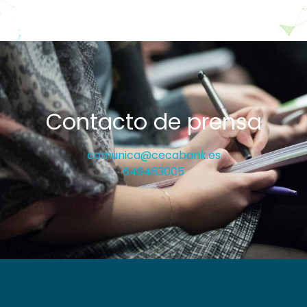
Contacto de prensa
comunica@cecabank.es
649463005