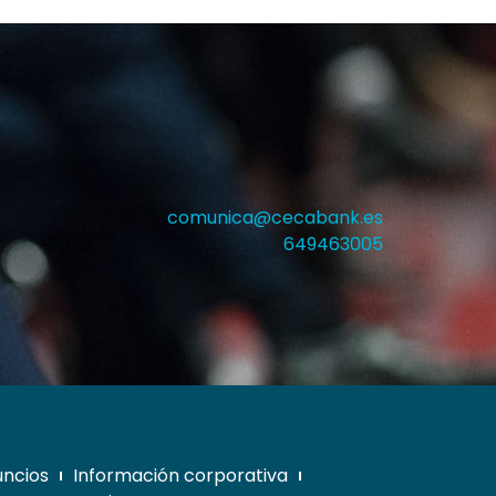
comunica@cecabank.es
649463005
uncios
Información corporativa