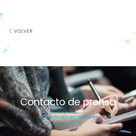
VOLVER
Contacto de prensa
comunica@cecabank.es
649463005