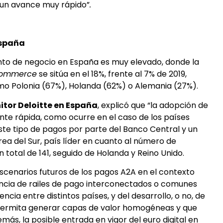
 un avance muy rápido”
.
España
nto de negocio en España es muy elevado, donde la
ommerce
se sitúa en el 18%, frente al 7% de 2019,
mo Polonia (67%), Holanda (62%) o Alemania (27%).
itor Deloitte en España
, explicó que “la adopción de
nte rápida, como ocurre en el caso de los países
ste tipo de pagos por parte del Banco Central y un
rea del Sur, país líder en cuanto al número de
 total de 141, seguido de Holanda y Reino Unido.
escenarios futuros de los pagos A2A en el contexto
tencia de railes de pago interconectados o comunes
encia entre distintos países, y del desarrollo, o no, de
ermita generar capas de valor homogéneas y que
ás, la posible entrada en vigor del euro digital en