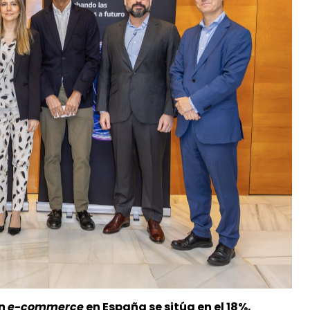
en
e-commerce
en España se sitúa en el 18%,