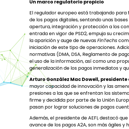
Un marco regulatorio propicio
El regulador europeo está trabajando para 
de los pagos digitales, sentando unas bas
apertura, integración y protección a los con
entrada en vigor de PSD2, empuja su creci
la aparición y auge de nuevas
FinTechs
como 
iniciación de este tipo de operaciones. Adi
normativas (DMA, DSA, Reglamento de pagos,
el uso de la información, así como una pro
generalización de los pagos inmediatos y q
Arturo González Mac Dowell, presidente
mayor capacidad de innovación y las amena
presiones a las que se enfrentan los sistem
firme y decidida por parte de la Unión Eur
pasan por lograr soluciones de pagos cuent
Además, el presidente de AEFI, destacó que 
avance de los pagos A2A, son más ágiles y h