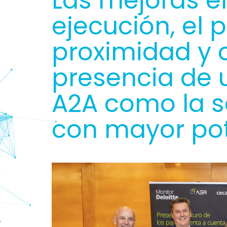
Las mejoras e
ejecución, el 
proximidad y 
presencia de u
A2A como la s
con mayor pot