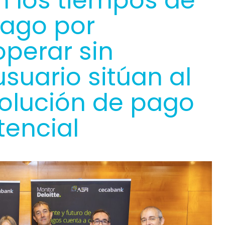
n los tiempos de
pago por
operar sin
suario sitúan al
olución de pago
encial