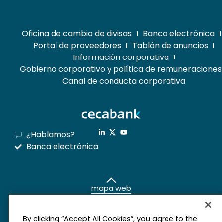
Oficina de cambio de divisas
Banca electrónica
Portal de proveedores
Tablón de anuncios
Información corporativa
Gobierno corporativo y política de remuneraciones
Canal de conducta corporativa
¿Hablamos?
Banca electrónica
mapa web
Aviso legal
Derechos de privacidad
By clicking “Accept All Cookies”, you agree to the
Política de cookies