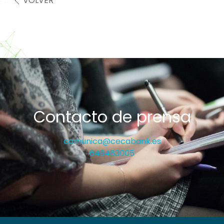
VOLVER
Contacto de prensa
comunica@cecabank.es
649463005