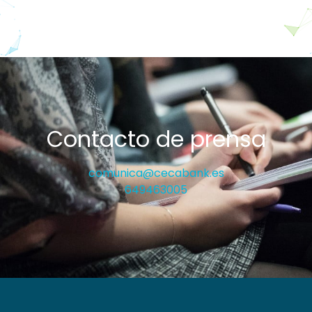
Contacto de prensa
comunica@cecabank.es
649463005