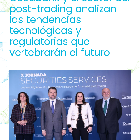
post-trading analizan
las tendencias
tecnológicas y
regulatorias que
vertebrarán el futuro