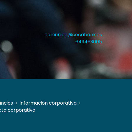
comunica@cecabank.es
649463005
uncios
Información corporativa
ta corporativa