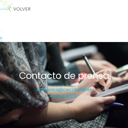
VOLVER
Contacto de prensa
comunica@cecabank.es
649463005