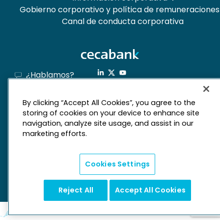
Gobierno corporativo y política de remuneraciones
Canal de conducta corporativa
¿Hablamos?
Banca electrónica
By clicking “Accept All Cookies”, you agree to the
storing of cookies on your device to enhance site
navigation, analyze site usage, and assist in our
mapa web
marketing efforts.
Aviso legal
Derechos de privacidad
Política de cookies
Cookies Settings
Reject All
Accept All Cookies