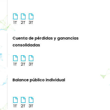
1T
2T
3T
Cuenta de pérdidas y ganancias
consolidadas
1T
2T
3T
Balance público individual
1T
2T
3T