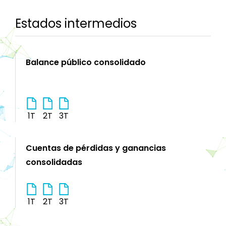
Estados intermedios
Balance público consolidado
1T
2T
3T
Cuentas de pérdidas y ganancias
consolidadas
1T
2T
3T