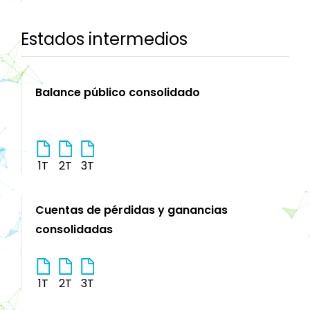
Estados intermedios
Balance público consolidado
1T
2T
3T
Cuentas de pérdidas y ganancias
consolidadas
1T
2T
3T