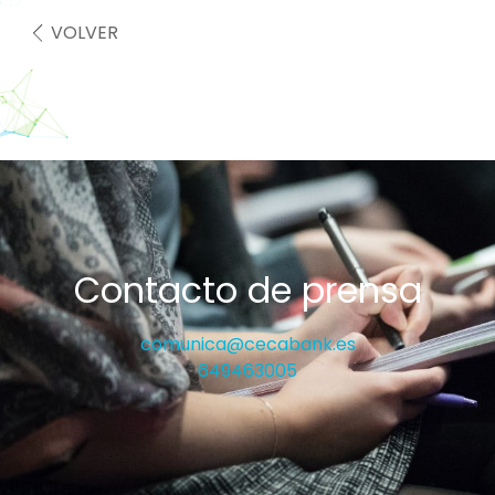
VOLVER
Contacto de prensa
comunica@cecabank.es
649463005